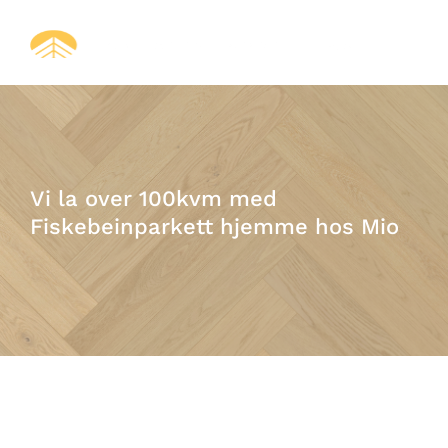
Vi la over 100kvm med
Fiskebeinparkett hjemme hos Mio
“I 2024 la vi over 100 kvm fiskebeinparkett hjemme hos Mio. Her ser du hvordan arbeidet utføres i praksis, fra forberedelse av underlag til et ferdig gulv som setter tonen for hele boligen.”