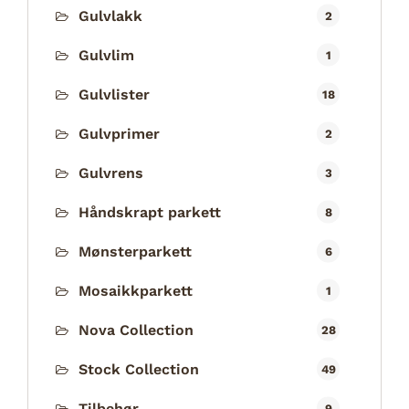
Gulvlakk
2
Gulvlim
1
Gulvlister
18
Gulvprimer
2
Gulvrens
3
Håndskrapt parkett
8
Mønsterparkett
6
Mosaikkparkett
1
Nova Collection
28
Stock Collection
49
Tilbehør
9