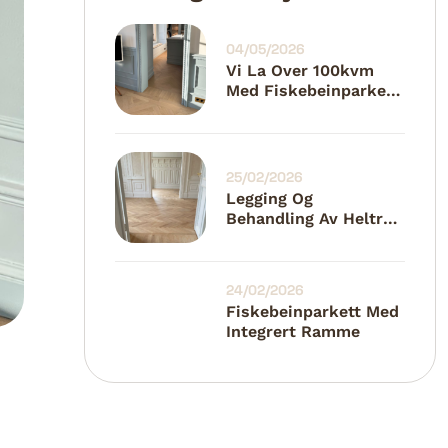
04/05/2026
Vi La Over 100kvm
Med Fiskebeinparkett
Hjemme Hos Mio
25/02/2026
Legging Og
Behandling Av Heltre
Fiskebein
24/02/2026
Fiskebeinparkett Med
Integrert Ramme