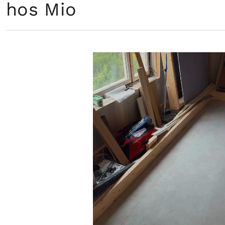
hos Mio
“I 2024 la vi over 100 kvm fiskebeinparkett hjemme hos Mio. Her ser du hvordan arbeidet utføres i praksis, fra forberedelse av underlag til et ferdig gulv som setter tonen 
hele boligen.”