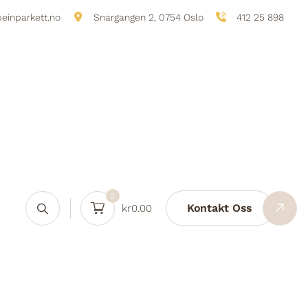
einparkett.no
Snargangen 2, 0754 Oslo
412 25 898
0
Kontakt Oss
kr
0.00